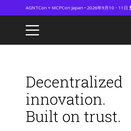
AGNTCon + MCPCon Japan • 2026年9月10・11日
Decentralized
innovation.
Built on trust.