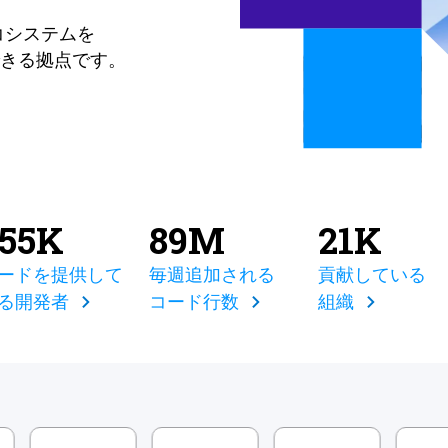
コシステムを
きる拠点です。
855K
89M
21K
ードを提供して
毎週追加される
貢献している
る開発者
コード行数
組織