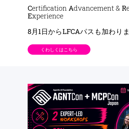
C
ertification
A
dvancement &
R
E
xperience
8月1日から
LFCAパスも加わり
くわしくはこちら