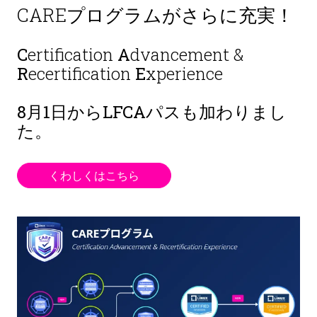
CAREプログラムがさらに充実！
C
ertification
A
dvancement &
R
ecertification
E
xperience
8月1日から
LFCAパスも加わりまし
た。
くわしくはこちら