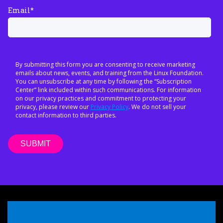
Email
*
By submitting this form you are consenting to receive marketing
emails about news, events, and training from the Linux Foundation.
You can unsubscribe at any time by following the “Subscription
Center” link included within such communications. For information
on our privacy practices and commitment to protecting your
privacy, please review our
Privacy Policy
. We do not sell your
contact information to third parties.