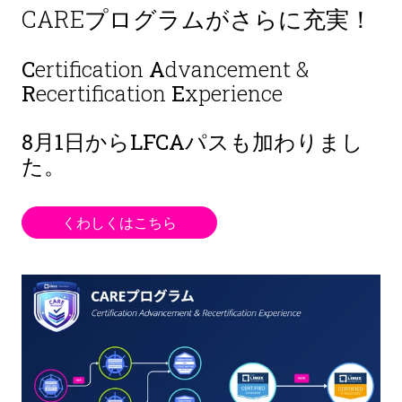
CAREプログラムがさらに充実！
C
ertification
A
dvancement &
R
ecertification
E
xperience
8月1日から
LFCAパスも加わりまし
た。
くわしくはこちら