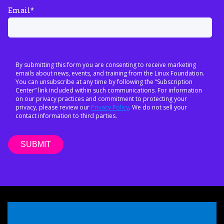
Email
*
By submitting this form you are consenting to receive marketing
emails about news, events, and training from the Linux Foundation.
You can unsubscribe at any time by following the “Subscription
Center” link included within such communications. For information
on our privacy practices and commitment to protecting your
privacy, please review our
Privacy Policy
. We do not sell your
contact information to third parties.