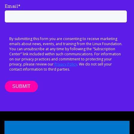
Email
*
By submitting this form you are consenting to receive marketing
emails about news, events, and training from the Linux Foundation.
You can unsubscribe at any time by following the “Subscription
Center” link included within such communications. For information
on our privacy practices and commitment to protecting your
privacy, please review our
Privacy Policy
. We do not sell your
contact information to third parties.