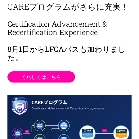
CAREプログラムがさらに充実！
C
ertification
A
dvancement &
R
ecertification
E
xperience
8月1日から
LFCAパスも加わりまし
た。
くわしくはこちら