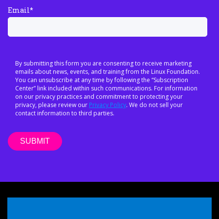
Email
*
By submitting this form you are consenting to receive marketing
emails about news, events, and training from the Linux Foundation.
You can unsubscribe at any time by following the “Subscription
Center” link included within such communications. For information
on our privacy practices and commitment to protecting your
privacy, please review our
Privacy Policy
. We do not sell your
contact information to third parties.