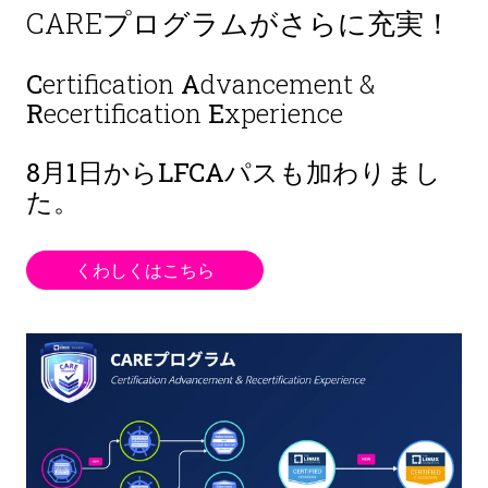
CAREプログラムがさらに充実！
C
ertification
A
dvancement &
R
ecertification
E
xperience
8月1日から
LFCAパスも加わりまし
た。
くわしくはこちら