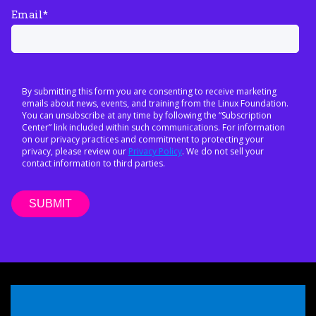
Email
*
By submitting this form you are consenting to receive marketing
emails about news, events, and training from the Linux Foundation.
You can unsubscribe at any time by following the “Subscription
Center” link included within such communications. For information
on our privacy practices and commitment to protecting your
privacy, please review our
Privacy Policy
. We do not sell your
contact information to third parties.