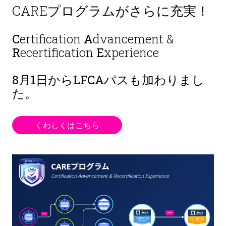
CAREプログラムがさらに充実！
C
ertification
A
dvancement &
R
ecertification
E
xperience
8月1日から
LFCAパスも加わりまし
た。
くわしくはこちら