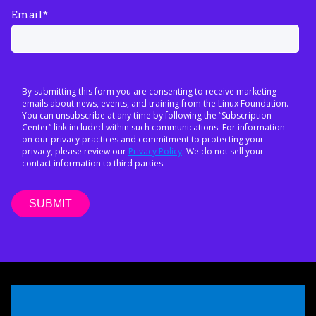
Email
*
By submitting this form you are consenting to receive marketing
emails about news, events, and training from the Linux Foundation.
You can unsubscribe at any time by following the “Subscription
Center” link included within such communications. For information
on our privacy practices and commitment to protecting your
privacy, please review our
Privacy Policy
. We do not sell your
contact information to third parties.