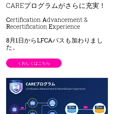
CAREプログラムがさらに充実！
C
ertification
A
dvancement &
R
ecertification
E
xperience
8月1日から
LFCAパスも加わりまし
た。
くわしくはこちら