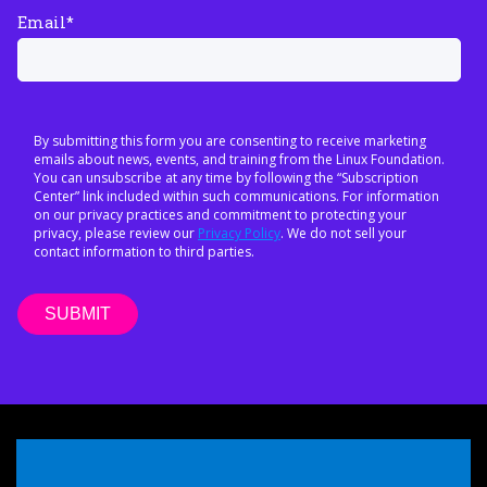
Email
*
By submitting this form you are consenting to receive marketing
emails about news, events, and training from the Linux Foundation.
You can unsubscribe at any time by following the “Subscription
Center” link included within such communications. For information
on our privacy practices and commitment to protecting your
privacy, please review our
Privacy Policy
. We do not sell your
contact information to third parties.