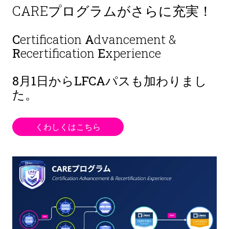
CAREプログラムがさらに充実！
C
ertification
A
dvancement &
R
ecertification
E
xperience
8月1日から
LFCAパスも加わりまし
た。
くわしくはこちら