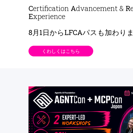
C
ertification
A
dvancement &
R
E
xperience
8月1日から
LFCAパスも加わり
くわしくはこちら