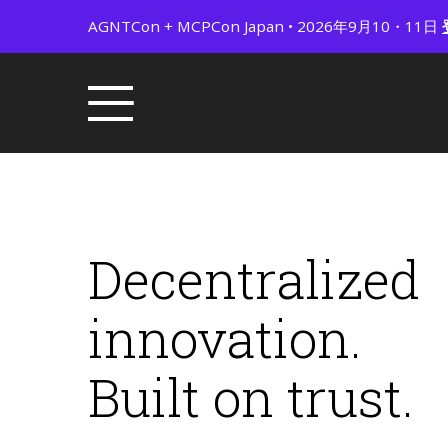
AGNTCon + MCPCon Japan • 2026年9月10・11日
Decentralized
innovation.
Built on trust.