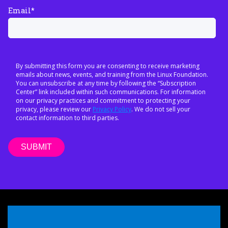
Email
*
By submitting this form you are consenting to receive marketing
emails about news, events, and training from the Linux Foundation.
You can unsubscribe at any time by following the “Subscription
Center” link included within such communications. For information
on our privacy practices and commitment to protecting your
privacy, please review our
Privacy Policy
. We do not sell your
contact information to third parties.