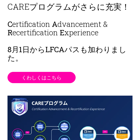
CAREプログラムがさらに充実！
C
ertification
A
dvancement &
R
ecertification
E
xperience
8月1日から
LFCAパスも加わりまし
た。
くわしくはこちら