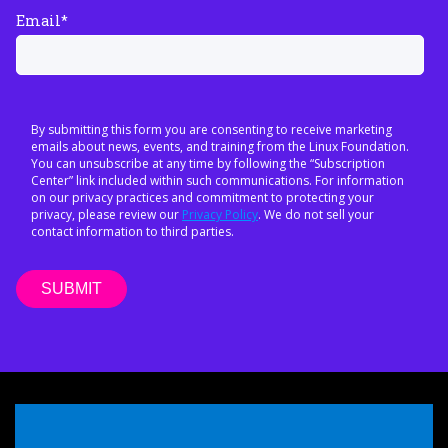
Email
*
By submitting this form you are consenting to receive marketing
emails about news, events, and training from the Linux Foundation.
You can unsubscribe at any time by following the “Subscription
Center” link included within such communications. For information
on our privacy practices and commitment to protecting your
privacy, please review our
Privacy Policy
. We do not sell your
contact information to third parties.