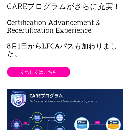
CAREプログラムがさらに充実！
C
ertification
A
dvancement &
R
ecertification
E
xperience
8月1日から
LFCAパスも加わりまし
た。
くわしくはこちら