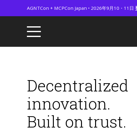
AGNTCon + MCPCon Japan • 2026年9月10・11日
Decentralized
innovation.
Built on trust.