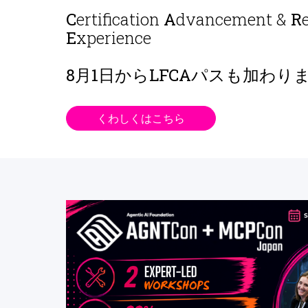
C
ertification
A
dvancement &
R
E
xperience
8月1日から
LFCAパスも加わり
くわしくはこちら