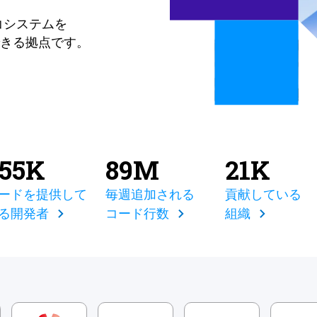
コシステムを
きる拠点です。
855K
89M
21K
ードを提供して
毎週追加される
貢献している
る開発者
コード行数
組織