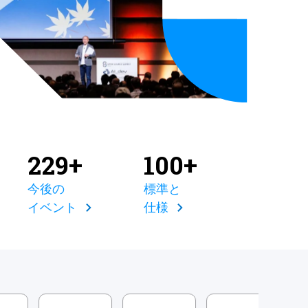
229+
100+
今後の
標準と
イベント
仕様