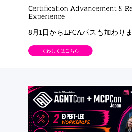
C
ertification
A
dvancement &
R
E
xperience
8月1日から
LFCAパスも加わり
くわしくはこちら