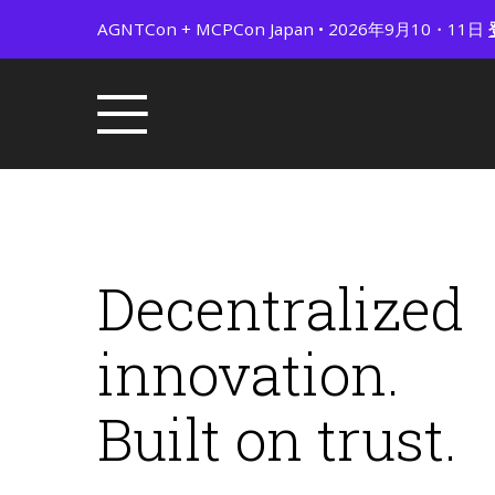
AGNTCon + MCPCon Japan • 2026年9月10・11日
Decentralized
innovation.
Built on trust.