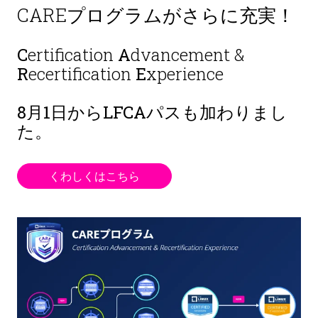
CAREプログラムがさらに充実！
C
ertification
A
dvancement &
R
ecertification
E
xperience
8月1日から
LFCAパスも加わりまし
た。
くわしくはこちら