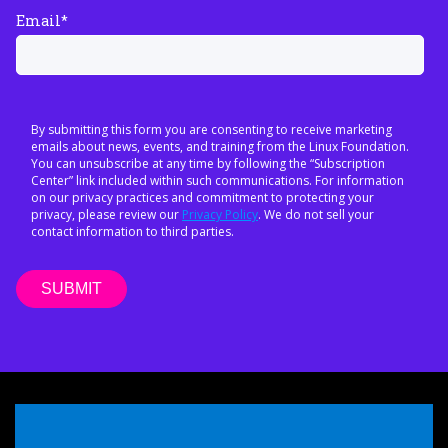
Email
*
By submitting this form you are consenting to receive marketing
emails about news, events, and training from the Linux Foundation.
You can unsubscribe at any time by following the “Subscription
Center” link included within such communications. For information
on our privacy practices and commitment to protecting your
privacy, please review our
Privacy Policy
. We do not sell your
contact information to third parties.