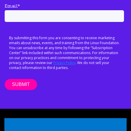
Email
*
By submitting this form you are consenting to receive marketing
emails about news, events, and training from the Linux Foundation.
You can unsubscribe at any time by following the “Subscription
Center” link included within such communications. For information
on our privacy practices and commitment to protecting your
privacy, please review our
Privacy Policy
. We do not sell your
contact information to third parties.