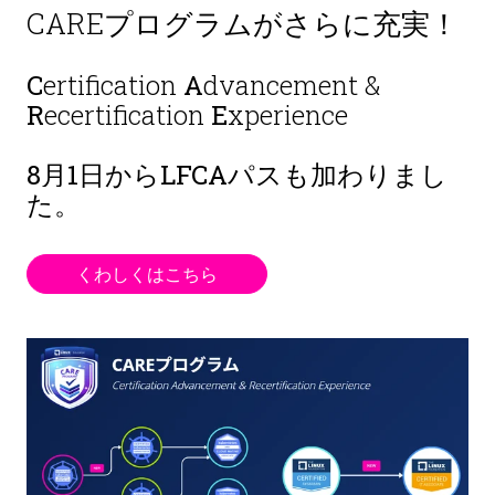
CAREプログラムがさらに充実！
C
ertification
A
dvancement &
R
ecertification
E
xperience
8月1日から
LFCAパスも加わりまし
た。
くわしくはこちら