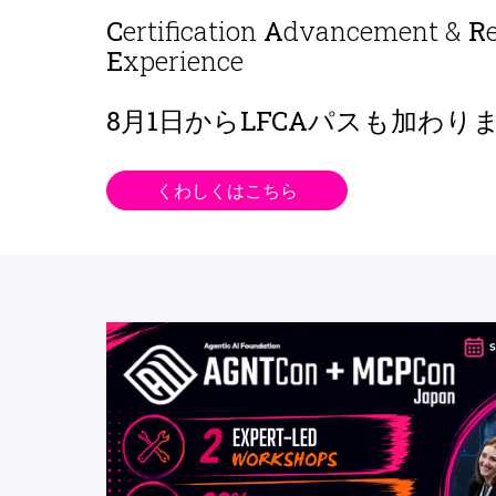
C
ertification
A
dvancement &
R
E
xperience
8月1日から
LFCAパスも加わり
くわしくはこちら