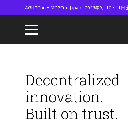
AGNTCon + MCPCon Japan • 2026年9月10・11日
Decentralized
innovation.
Built on trust.