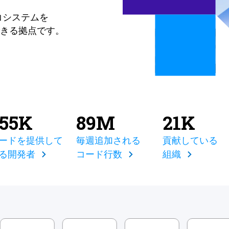
コシステムを
きる拠点です。
855K
89M
21K
ードを提供して
毎週追加される
貢献している
る開発者
コード行数
組織