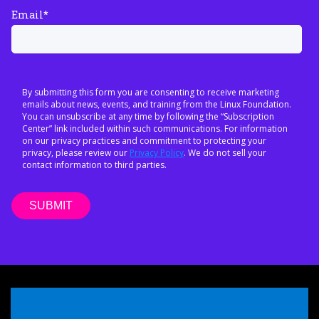
Email
*
By submitting this form you are consenting to receive marketing
emails about news, events, and training from the Linux Foundation.
You can unsubscribe at any time by following the “Subscription
Center” link included within such communications. For information
on our privacy practices and commitment to protecting your
privacy, please review our
Privacy Policy
. We do not sell your
contact information to third parties.