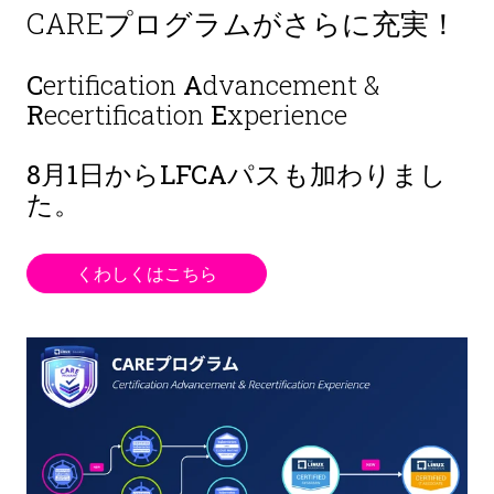
CAREプログラムがさらに充実！
C
ertification
A
dvancement &
R
ecertification
E
xperience
8月1日から
LFCAパスも加わりまし
た。
くわしくはこちら