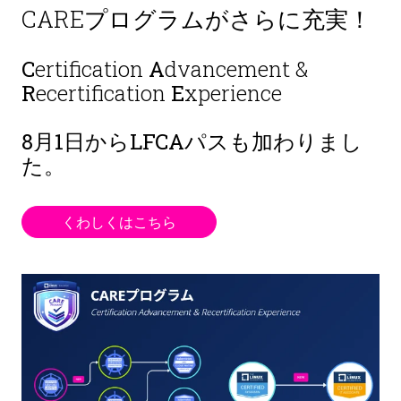
CAREプログラムがさらに充実！
C
ertification
A
dvancement &
R
ecertification
E
xperience
8月1日から
LFCAパスも加わりまし
た。
くわしくはこちら