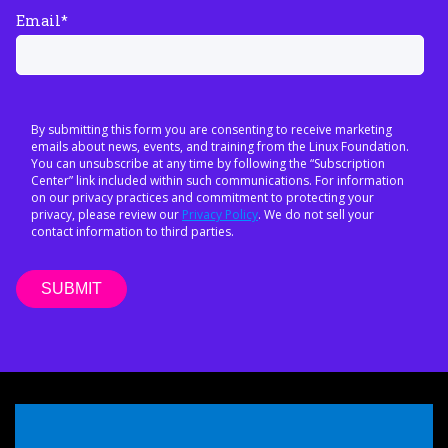
Email
*
By submitting this form you are consenting to receive marketing
emails about news, events, and training from the Linux Foundation.
You can unsubscribe at any time by following the “Subscription
Center” link included within such communications. For information
on our privacy practices and commitment to protecting your
privacy, please review our
Privacy Policy
. We do not sell your
contact information to third parties.