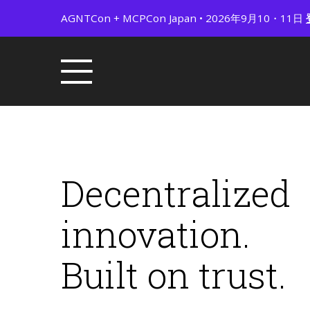
AGNTCon + MCPCon Japan • 2026年9月10・11日
Decentralized
innovation.
Built on trust.