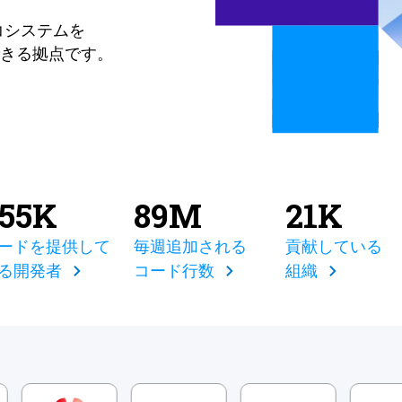
コシステムを
きる拠点です。
855K
89M
21K
ードを提供して
毎週追加される
貢献している
る開発者
コード行数
組織