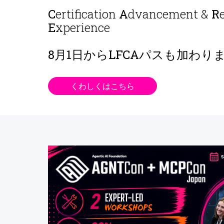
C
ertification
A
dvancement &
R
E
xperience
8月1日から
LFCAパスも加わり
くわしくはこちら