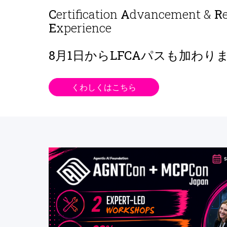
C
ertification
A
dvancement &
R
E
xperience
8月1日から
LFCAパスも加わり
くわしくはこちら