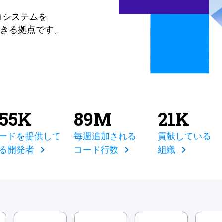
コシステムを
きる拠点です。
855K
89M
21K
ードを提供して
毎週追加される
貢献している
る開発者
コード行数
組織