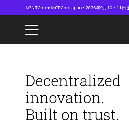
AGNTCon + MCPCon Japan • 2026年9月10・11日
Decentralized
innovation.
Built on trust.