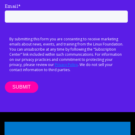
Email
*
By submitting this form you are consenting to receive marketing
emails about news, events, and training from the Linux Foundation.
You can unsubscribe at any time by following the “Subscription
Center” link included within such communications. For information
on our privacy practices and commitment to protecting your
privacy, please review our
Privacy Policy
. We do not sell your
contact information to third parties.