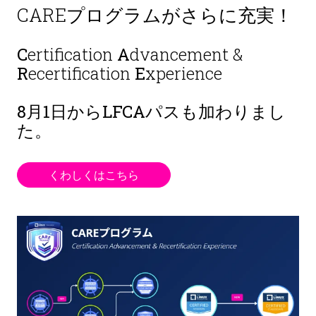
CAREプログラムがさらに充実！
C
ertification
A
dvancement &
R
ecertification
E
xperience
8月1日から
LFCAパスも加わりまし
た。
くわしくはこちら