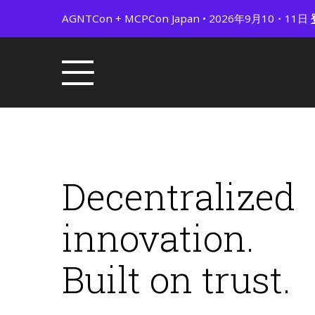
AGNTCon + MCPCon Japan • 2026年9月10・11日
Decentralized
innovation.
Built on trust.