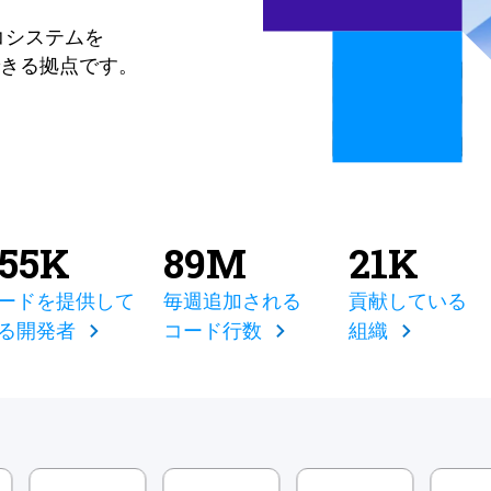
コシステムを
きる拠点です。
855K
89M
21K
ードを提供して
毎週追加される
貢献している
る開発者
コード行数
組織