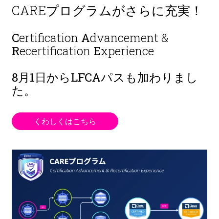
CAREプログラムがさらに充実！
C
ertification
A
dvancement &
R
ecertification
E
xperience
8月1日から
LFCAパスも加わりまし
た。
くわしくはこちら