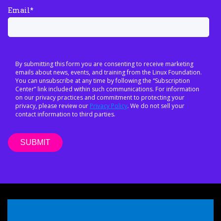
Email
*
By submitting this form you are consenting to receive marketing
emails about news, events, and training from the Linux Foundation.
You can unsubscribe at any time by following the “Subscription
Center” link included within such communications. For information
on our privacy practices and commitment to protecting your
privacy, please review our
Privacy Policy
. We do not sell your
contact information to third parties.