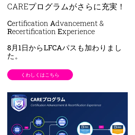
CAREプログラムがさらに充実！
C
ertification
A
dvancement &
R
ecertification
E
xperience
8月1日から
LFCAパスも加わりまし
た。
くわしくはこちら