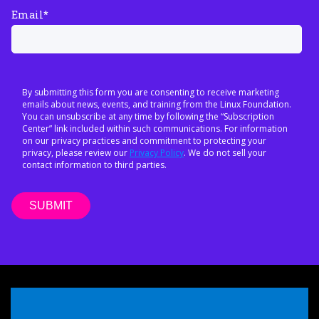
Email
*
By submitting this form you are consenting to receive marketing
emails about news, events, and training from the Linux Foundation.
You can unsubscribe at any time by following the “Subscription
Center” link included within such communications. For information
on our privacy practices and commitment to protecting your
privacy, please review our
Privacy Policy
. We do not sell your
contact information to third parties.