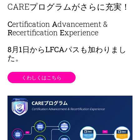
CAREプログラムがさらに充実！
C
ertification
A
dvancement &
R
ecertification
E
xperience
8月1日から
LFCAパスも加わりまし
た。
くわしくはこちら