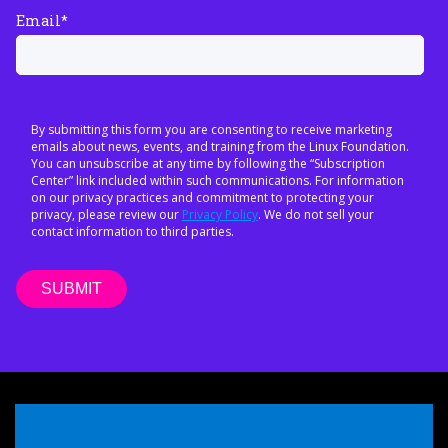
Email
*
By submitting this form you are consenting to receive marketing
emails about news, events, and training from the Linux Foundation.
You can unsubscribe at any time by following the “Subscription
Center” link included within such communications. For information
on our privacy practices and commitment to protecting your
privacy, please review our
Privacy Policy
. We do not sell your
contact information to third parties.