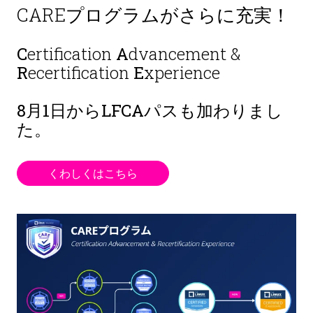
CAREプログラムがさらに充実！
C
ertification
A
dvancement &
R
ecertification
E
xperience
8月1日から
LFCAパスも加わりまし
た。
くわしくはこちら