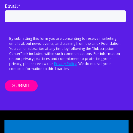
Email
*
By submitting this form you are consenting to receive marketing
emails about news, events, and training from the Linux Foundation.
You can unsubscribe at any time by following the “Subscription
Center” link included within such communications. For information
on our privacy practices and commitment to protecting your
privacy, please review our
Privacy Policy
. We do not sell your
contact information to third parties.