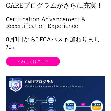
CAREプログラムがさらに充実！
C
ertification
A
dvancement &
R
ecertification
E
xperience
8月1日から
LFCAパスも加わりまし
た。
くわしくはこちら