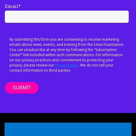
Email
*
By submitting this form you are consenting to receive marketing
emails about news, events, and training from the Linux Foundation.
You can unsubscribe at any time by following the “Subscription
Center” link included within such communications. For information
on our privacy practices and commitment to protecting your
privacy, please review our
Privacy Policy
. We do not sell your
contact information to third parties.