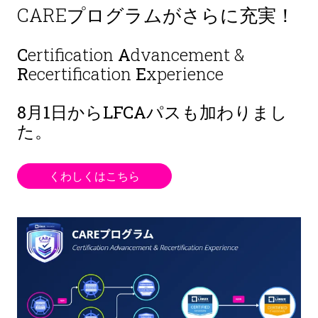
CAREプログラムがさらに充実！
C
ertification
A
dvancement &
R
ecertification
E
xperience
8月1日から
LFCAパスも加わりまし
た。
くわしくはこちら