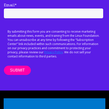
Email
*
By submitting this form you are consenting to receive marketing
emails about news, events, and training from the Linux Foundation.
You can unsubscribe at any time by following the “Subscription
Center” link included within such communications. For information
on our privacy practices and commitment to protecting your
privacy, please review our
Privacy Policy
. We do not sell your
contact information to third parties.