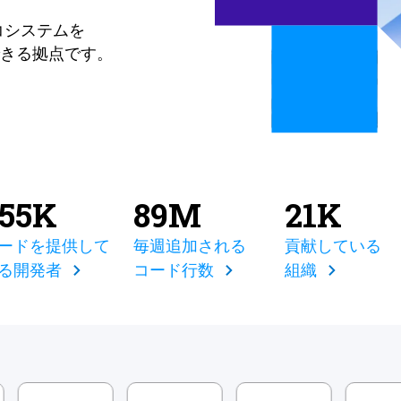
コシステムを
きる拠点です。
855K
89M
21K
ードを提供して
毎週追加される
貢献している
る開発者
コード行数
組織