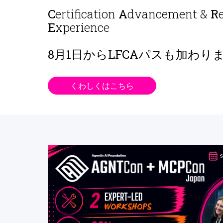
C
ertification
A
dvancement &
R
E
xperience
8月1日から
LFCAパスも加わり
くわしくはこちら