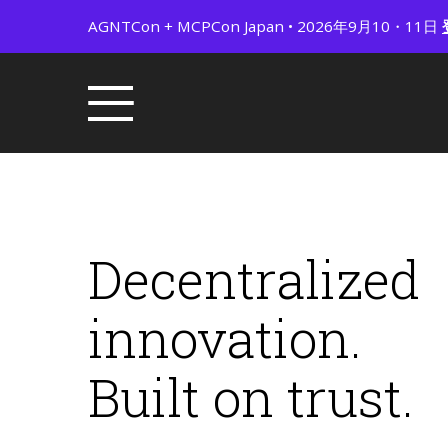
AGNTCon + MCPCon Japan • 2026年9月10・11日
Decentralized
innovation.
Built on trust.