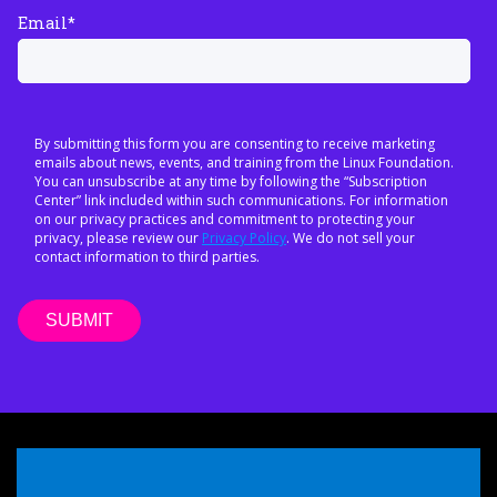
Email
*
By submitting this form you are consenting to receive marketing
emails about news, events, and training from the Linux Foundation.
You can unsubscribe at any time by following the “Subscription
Center” link included within such communications. For information
on our privacy practices and commitment to protecting your
privacy, please review our
Privacy Policy
. We do not sell your
contact information to third parties.