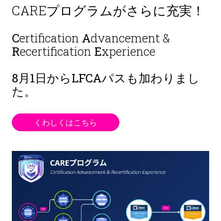
CAREプログラムがさらに充実！
C
ertification
A
dvancement &
R
ecertification
E
xperience
8月1日から
LFCAパスも加わりまし
た。
くわしくはこちら