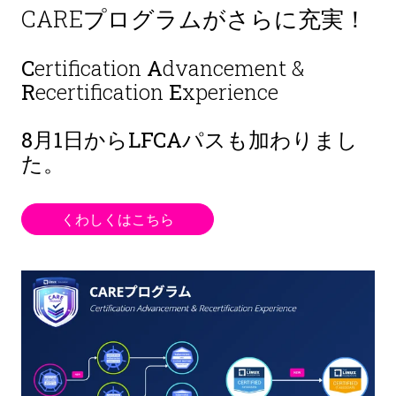
CAREプログラムがさらに充実！
C
ertification
A
dvancement &
R
ecertification
E
xperience
8月1日から
LFCAパスも加わりまし
た。
くわしくはこちら