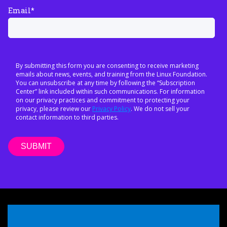
Email
*
By submitting this form you are consenting to receive marketing
emails about news, events, and training from the Linux Foundation.
You can unsubscribe at any time by following the “Subscription
Center” link included within such communications. For information
on our privacy practices and commitment to protecting your
privacy, please review our
Privacy Policy
. We do not sell your
contact information to third parties.