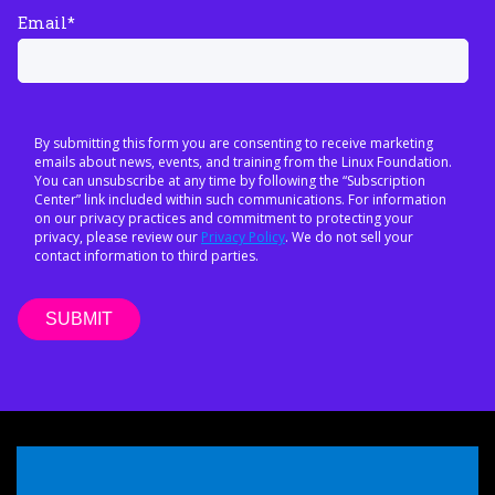
Email
*
By submitting this form you are consenting to receive marketing
emails about news, events, and training from the Linux Foundation.
You can unsubscribe at any time by following the “Subscription
Center” link included within such communications. For information
on our privacy practices and commitment to protecting your
privacy, please review our
Privacy Policy
. We do not sell your
contact information to third parties.