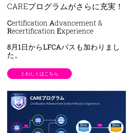
CAREプログラムがさらに充実！
C
ertification
A
dvancement &
R
ecertification
E
xperience
8月1日から
LFCAパスも加わりまし
た。
くわしくはこちら