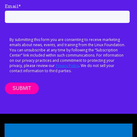
Email
*
By submitting this form you are consenting to receive marketing
emails about news, events, and training from the Linux Foundation.
You can unsubscribe at any time by following the “Subscription
Center” link included within such communications. For information
on our privacy practices and commitment to protecting your
privacy, please review our
Privacy Policy
. We do not sell your
contact information to third parties.