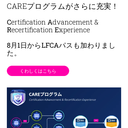
CAREプログラムがさらに充実！
C
ertification
A
dvancement &
R
ecertification
E
xperience
8月1日から
LFCAパスも加わりまし
た。
くわしくはこちら