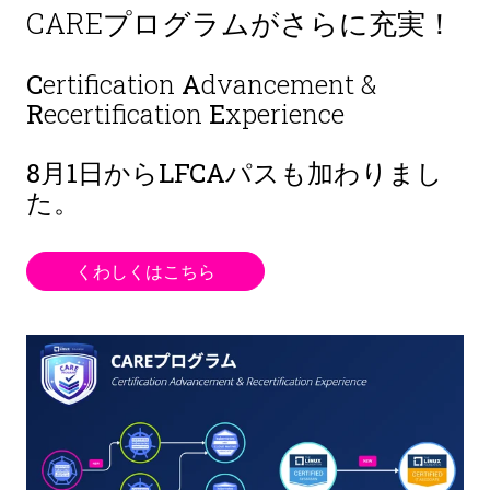
CAREプログラムがさらに充実！
C
ertification
A
dvancement &
R
ecertification
E
xperience
8月1日から
LFCAパスも加わりまし
た。
くわしくはこちら