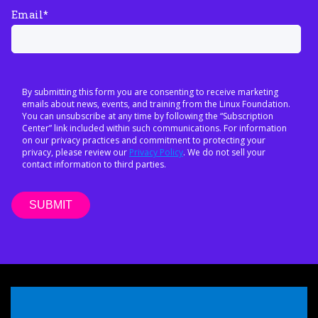
Email
*
By submitting this form you are consenting to receive marketing
emails about news, events, and training from the Linux Foundation.
You can unsubscribe at any time by following the “Subscription
Center” link included within such communications. For information
on our privacy practices and commitment to protecting your
privacy, please review our
Privacy Policy
. We do not sell your
contact information to third parties.