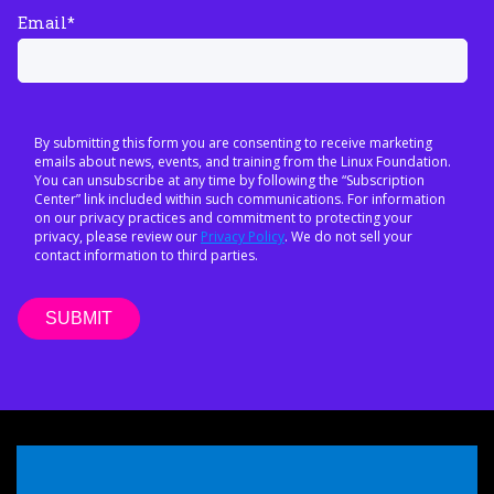
Email
*
By submitting this form you are consenting to receive marketing
emails about news, events, and training from the Linux Foundation.
You can unsubscribe at any time by following the “Subscription
Center” link included within such communications. For information
on our privacy practices and commitment to protecting your
privacy, please review our
Privacy Policy
. We do not sell your
contact information to third parties.