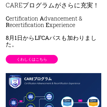
CAREプログラムがさらに充実！
C
ertification
A
dvancement &
R
ecertification
E
xperience
8月1日から
LFCAパスも加わりまし
た。
くわしくはこちら