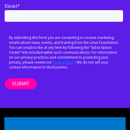
Email
*
By submitting this form you are consenting to receive marketing
emails about news, events, and training from the Linux Foundation.
You can unsubscribe at any time by following the “Subscription
Center” link included within such communications. For information
on our privacy practices and commitment to protecting your
privacy, please review our
Privacy Policy
. We do not sell your
contact information to third parties.