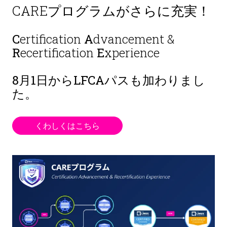
CAREプログラムがさらに充実！
C
ertification
A
dvancement &
R
ecertification
E
xperience
8月1日から
LFCAパスも加わりまし
た。
くわしくはこちら