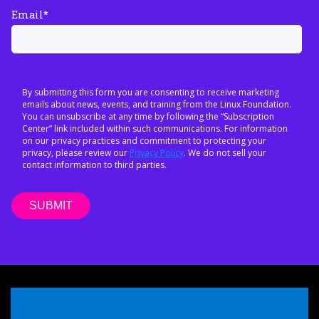
Email
*
By submitting this form you are consenting to receive marketing
emails about news, events, and training from the Linux Foundation.
You can unsubscribe at any time by following the “Subscription
Center” link included within such communications. For information
on our privacy practices and commitment to protecting your
privacy, please review our
Privacy Policy
. We do not sell your
contact information to third parties.