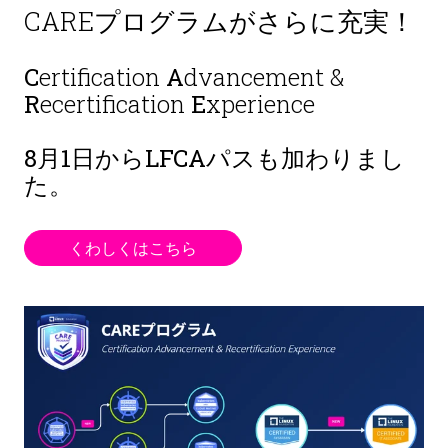
CAREプログラムがさらに充実！
C
ertification
A
dvancement &
R
ecertification
E
xperience
8月1日から
LFCAパスも加わりまし
た。
くわしくはこちら