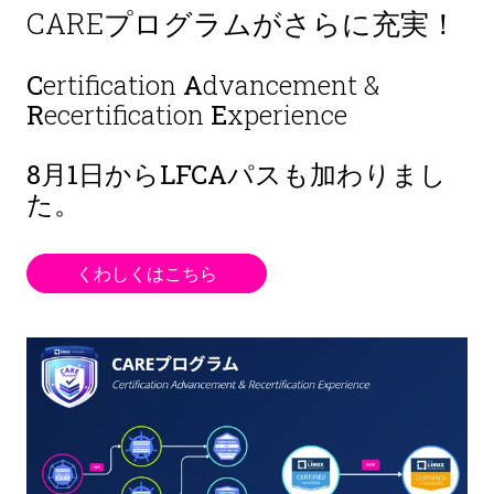
CAREプログラムがさらに充実！
C
ertification
A
dvancement &
R
ecertification
E
xperience
8月1日から
LFCAパスも加わりまし
た。
くわしくはこちら