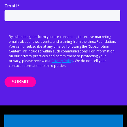
Email
*
By submitting this form you are consenting to receive marketing
emails about news, events, and training from the Linux Foundation.
You can unsubscribe at any time by following the “Subscription
Center” link included within such communications. For information
on our privacy practices and commitment to protecting your
privacy, please review our
Privacy Policy
. We do not sell your
contact information to third parties.