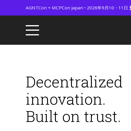
AGNTCon + MCPCon Japan • 2026年9月10・11日
Decentralized
innovation.
Built on trust.