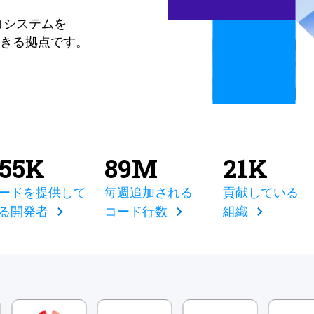
コシステムを
きる拠点です。
855K
89M
21K
ードを提供して
毎週追加される
貢献している
る開発者
コード行数
組織