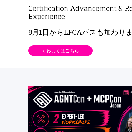
C
ertification
A
dvancement &
R
E
xperience
8月1日から
LFCAパスも加わり
くわしくはこちら