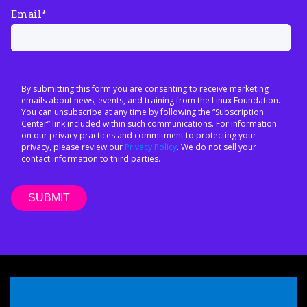
Email
*
By submitting this form you are consenting to receive marketing
emails about news, events, and training from the Linux Foundation.
You can unsubscribe at any time by following the “Subscription
Center” link included within such communications. For information
on our privacy practices and commitment to protecting your
privacy, please review our
Privacy Policy
. We do not sell your
contact information to third parties.