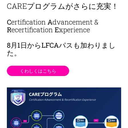
CAREプログラムがさらに充実！
C
ertification
A
dvancement &
R
ecertification
E
xperience
8月1日から
LFCAパスも加わりまし
た。
くわしくはこちら