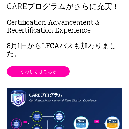
CAREプログラムがさらに充実！
C
ertification
A
dvancement &
R
ecertification
E
xperience
8月1日から
LFCAパスも加わりまし
た。
くわしくはこちら