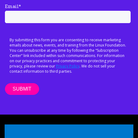
Email
*
By submitting this form you are consenting to receive marketing
emails about news, events, and training from the Linux Foundation.
You can unsubscribe at any time by following the “Subscription
Center” link included within such communications. For information
on our privacy practices and commitment to protecting your
privacy, please review our
Privacy Policy
. We do not sell your
contact information to third parties.