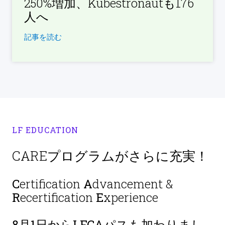
250%増加、Kubestronautも176
人へ
記事を読む
LF EDUCATION
CAREプログラムがさらに充実！
C
ertification
A
dvancement &
R
ecertification
E
xperience
8月1日から
LFCAパスも加わりまし