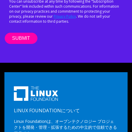
You can unsubscribe at any time by following the “Subscription
Center” link included within such communications. For information
on our privacy practices and commitment to protecting your
privacy, please review our
Privacy Policy
. We do not sell your
contact information to third parties.
LINUX FOUNDATIONについて
Linux Foundationは、オープンテクノロジー プロジェ
クトを開発・管理・拡張するための中立的で信頼できる